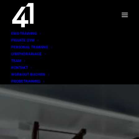
EMS-TRAINING
PRIVATE GYM
PERSONAL TRAINING
LYMPHDRAINAGE
TEAM
KONTAKT
WORKOUT BUCHEN
PROBETRAINING